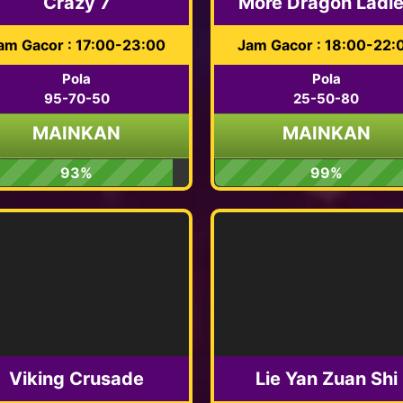
Crazy 7
More Dragon Ladi
am Gacor : 17:00-23:00
Jam Gacor : 18:00-22:
Pola
Pola
95-70-50
25-50-80
MAINKAN
MAINKAN
93%
99%
Viking Crusade
Lie Yan Zuan Shi