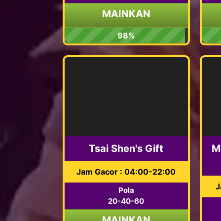
MAINKAN
98%
Tsai Shen's Gift
M
Jam Gacor : 04:00-22:00
J
Pola
20-40-60
MAINKAN