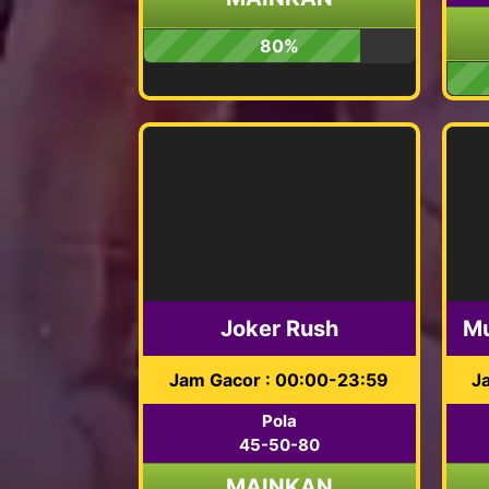
80%
Joker Rush
Mu
Jam Gacor : 00:00-23:59
J
Pola
45-50-80
MAINKAN