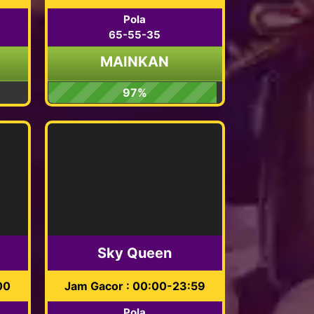
Pola
65-55-35
MAINKAN
97%
Sky Queen
00
Jam Gacor : 00:00-23:59
Pola