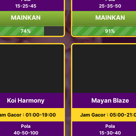
15-25-45
25-35-50
MAINKAN
MAINKAN
74%
91%
Koi Harmony
Mayan Blaze
am Gacor : 01:00-19:00
Jam Gacor : 05:00-21:
Pola
Pola
40-50-100
15-30-40