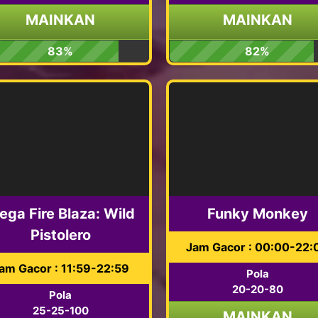
MAINKAN
MAINKAN
83%
82%
ega Fire Blaza: Wild
Funky Monkey
Pistolero
Jam Gacor : 00:00-22:
am Gacor : 11:59-22:59
Pola
20-20-80
Pola
25-25-100
MAINKAN