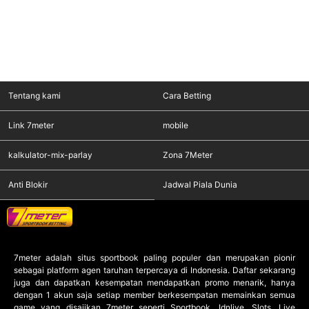
Tentang kami
Cara Betting
Link 7meter
mobile
kalkulator-mix-parlay
Zona 7Meter
Anti Blokir
Jadwal Piala Dunia
7meter
adalah situs sportbook paling populer dan merupakan pionir
sebagai platform agen taruhan terpercaya di Indonesia. Daftar sekarang
juga dan dapatkan kesempatan mendapatkan promo menarik, hanya
dengan 1 akun saja setiap member berkesempatan memainkan semua
game yang disajikan 7meter seperti Sportbook, Idnlive, Slots, Live